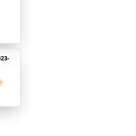
23-
l