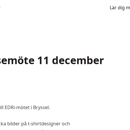
r
Lär dig 
lsemöte 11 december
ll EDRi-mötet i Bryssel.
cka bilder på t-shirtdesigner och