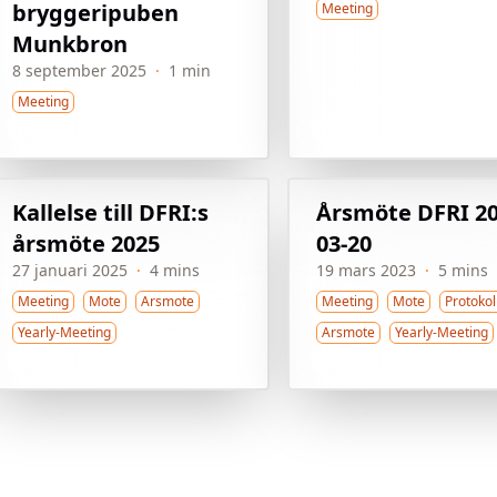
bryggeripuben
Meeting
Munkbron
8 september 2025
·
1 min
Meeting
Kallelse till DFRI:s
Årsmöte DFRI 20
årsmöte 2025
03-20
27 januari 2025
·
4 mins
19 mars 2023
·
5 mins
Meeting
Mote
Arsmote
Meeting
Mote
Protokol
Yearly-Meeting
Arsmote
Yearly-Meeting