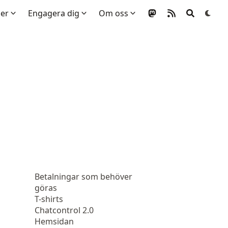
mer
Engagera dig
Om oss
Betalningar som behöver
göras
T-shirts
Chatcontrol 2.0
Hemsidan