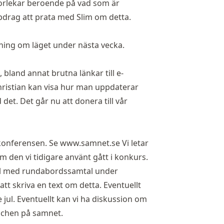
storlekar beroende på vad som är
uppdrag att prata med Slim om detta.
lning om läget under nästa vecka.
, bland annat brutna länkar till e-
. Christian kan visa hur man uppdaterar
d det. Det går nu att donera till vår
 konferensen. Se
www.samnet.se
Vi letar
m den vi tidigare använt gått i konkurs.
el med rundabordssamtal under
att skriva en text om detta. Eventuellt
 jul. Eventuellt kan vi ha diskussion om
nchen på samnet.