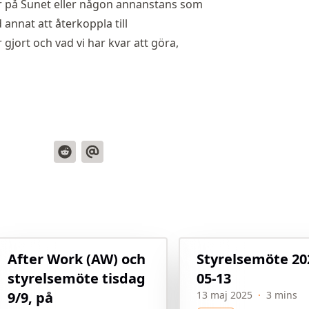
ller på Sunet eller någon annanstans som
nnat att återkoppla till
jort och vad vi har kvar att göra,
After Work (AW) och
Styrelsemöte 20
styrelsemöte tisdag
05-13
9/9, på
13 maj 2025
·
3 mins