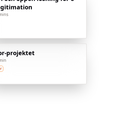
egitimation
mins
or-projektet
min
or