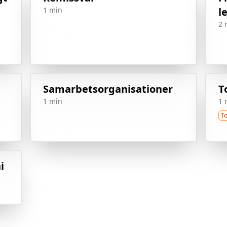
1 min
l
2 
Samarbetsorganisationer
T
1 min
1 
T
i