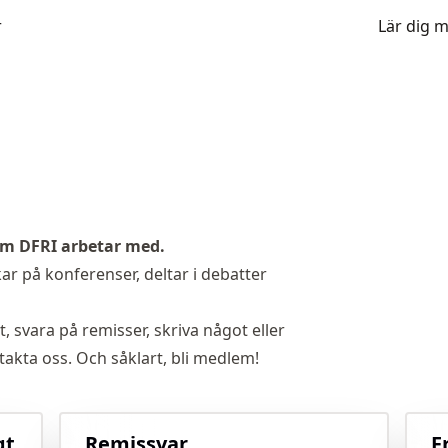
r
Lär dig 
som DFRI arbetar med.
r på konferenser, deltar i debatter
t, svara på remisser, skriva något eller
takta oss
. Och såklart,
bli medlem
!
gt
Remissvar
F